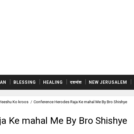
AN
BLESSING
HEALING
दशमांश
NEW JERUSALEM
ना Yeeshu Ko kroos
/
Conference Herodes Raja Ke mahal Me By Bro Shishye
ja Ke mahal Me By Bro Shishye