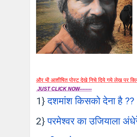
और भी आशीषित पोस्ट देखे निचे दिये गये लेख पर क्
JUST CLICK NOW--------
1}
दशमांश किसको देना है ??
2}
परमेश्‍वर का उजियाला अंधे