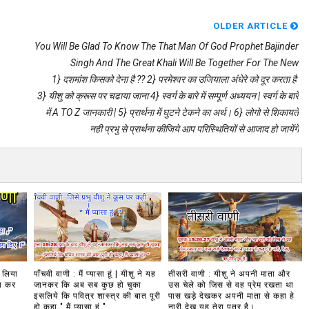
OLDER ARTICLE
You Will Be Glad To Know The That Man Of God Prophet Bajinder
Singh And The Great Khali Will Be Together For The New
1} दशमांश किसको देना है ?? 2} परमेश्‍वर का उजियाला अंधेरे को दूर करता है
3} यीशु को क्रूस पर चढाया जाना 4} स्वर्ग के बारे में सम्पूर्ण अध्ययन | स्वर्ग के बारे
में A TO Z जानकारी | 5} प्रार्थना में घुटने टेकने का अर्थ। 6} लोगो से शिकायते
नही प्रभु से प्रार्थना कीजिये आप परिस्थितियों से आजाद हो जायेंगे
 लिया
पाँचवी वाणी : मैं प्यासा हूं | यीशु ने यह
तीसरी वाणी : यीशु ने अपनी माता और
का कर
जानकर कि अब सब कुछ हो चुका
उस चेले को जिस से वह प्रेम रखता था
इसलिये कि पवित्र शास्त्र की बात पूरी
पास खड़े देखकर अपनी माता से कहा हे
हो कहा " मैं प्यासा हूं "
नारी देख यह तेरा पुत्र है।