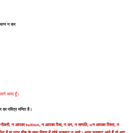
 यत्न न कर
ुलाने आया हूँ।
र का पवित्र मन्दिर है।
पकी नौकरी, न आपका tuition, न आपका पैसा, न धन, न सम्पति, nन आपका रिश्ता, न
थना में या प्रभु यीशु के साथ रिश्ता में कोई रुकावट न आये। अगर रुकावट आते हैं तो आप