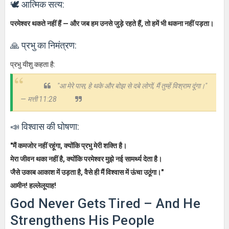
🕊️ आत्मिक सत्य:
परमेश्वर थकते नहीं हैं — और जब हम उनसे जुड़े रहते हैं, तो हमें भी थकना नहीं पड़ता।
🙏 प्रभु का निमंत्रण:
प्रभु यीशु कहता है:
"आ मेरे पास, हे थके और बोझ से दबे लोगों, मैं तुम्हें विश्राम दूंगा।"
— मत्ती 11:28
📣 विश्वास की घोषणा:
"मैं कमजोर नहीं रहूंगा, क्योंकि प्रभु मेरी शक्ति है।
मेरा जीवन थका नहीं है, क्योंकि परमेश्वर मुझे नई सामर्थ्य देता है।
जैसे उकाब आकाश में उड़ता है, वैसे ही मैं विश्वास में ऊंचा उठूंगा।"
आमीन! हल्लेलूयाह!
God Never Gets Tired – And He
Strengthens His People