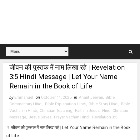
जीवन की पुस्तक में नाम लिखा रहे | Revelation
3:5 Hindi Message | Let Your Name
Remain in the Book of Life
by
Emmanuel
on
October 11, 2025
in
Anant Jeevan
,
Bible
Commentary Hindi
,
Bible Explanation Hindi
,
Bible Story Hindi
,
Bible
Vachan In Hindi
,
Christian Teaching
,
Faith in Jesus
,
Hindi Christian
Message
,
Jesus Saves
,
Prayer Vachan Hindi
,
Revelation 3:5
✝️ जीवन की पुस्तक में नाम लिखा रहे | Let Your Name Remain in the Book
of Life