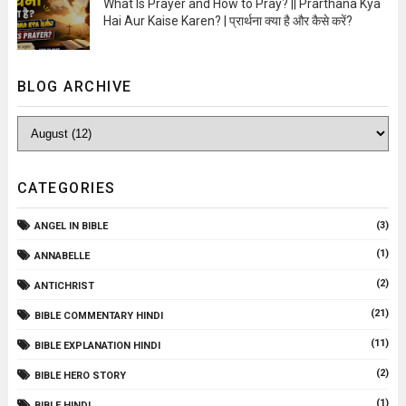
What Is Prayer and How to Pray? || Prarthana Kya
Hai Aur Kaise Karen? | प्रार्थना क्या है और कैसे करें?
Open Image
BLOG ARCHIVE
CATEGORIES
(3)
ANGEL IN BIBLE
(1)
ANNABELLE
(2)
ANTICHRIST
(21)
BIBLE COMMENTARY HINDI
(11)
BIBLE EXPLANATION HINDI
(2)
BIBLE HERO STORY
(1)
BIBLE HINDI