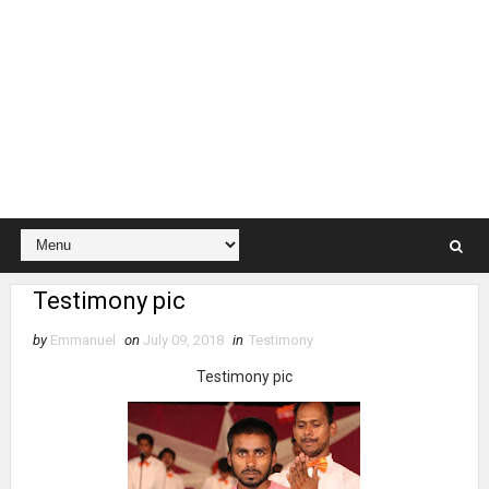
Testimony pic
by
Emmanuel
on
July 09, 2018
in
Testimony
Testimony pic