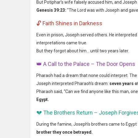
But Potiphar’s wife falsely accused him, and Joseph
Genesis 39:23:
"The Lord was with Joseph and gave 
🔓 Faith Shines in Darkness
Even in prison, Joseph served others. He interpreted
interpretations came true.
But they forgot about him... until two years later.
👑 A Call to the Palace – The Door Opens
Pharaoh had a dream that none could interpret. T
Joseph interpreted Pharaoh’s dream:
seven years o
Pharaoh said, “Can we find anyone like this man, one
Egypt.
💔 The Brothers Return – Joseph Forgive
During the famine, Joseph’s brothers came to Egyp
brother they once betrayed.