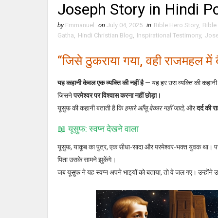
Joseph Story in Hindi P
by
Emmanuel
on
July 04, 2025
in
Bible Hero Story
,
Bible
Gatha
,
Hindi Christian Blog
,
Inspirational Testimony
,
Jose
“जिसे ठुकराया गया, वही राजमहल में 
यह कहानी केवल एक व्यक्ति की नहीं है —
यह हर उस व्यक्ति की कहानी 
जिसने
परमेश्वर पर विश्वास करना नहीं छोड़ा।
यूसुफ की कहानी बताती है कि
हमारे आँसू बेकार नहीं जाते
, और
दर्द की र
📖 यूसुफ: स्वप्न देखने वाला
यूसुफ, याकूब का पुत्र, एक सीधा-सादा और परमेश्वर-भक्त युवक था। प
पिता उसके सामने झुकेंगे।
जब यूसुफ ने यह स्वप्न अपने भाइयों को बताया, तो वे जल गए। उन्होंने 