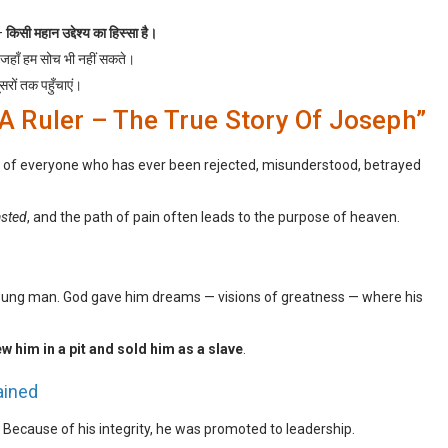
 —
किसी महान उद्देश्य का हिस्सा है।
है जहाँ हम सोच भी नहीं सकते।
सरों तक पहुँचाएं।
 Ruler – The True Story Of Joseph”
ry of everyone who has ever been rejected, misunderstood, betrayed
asted
, and the path of pain often leads to the purpose of heaven.
young man. God gave him dreams — visions of greatness — where his
ew him in a pit and sold him as a slave
.
ained
 Because of his integrity, he was promoted to leadership.