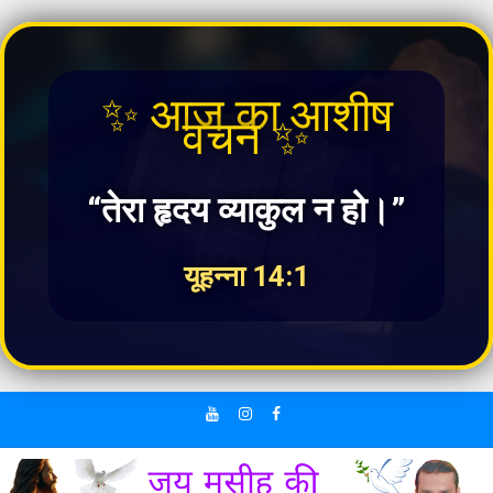
✨ आज का आशीष
वचन ✨
“तेरा हृदय व्याकुल न हो।”
यूहन्ना 14:1