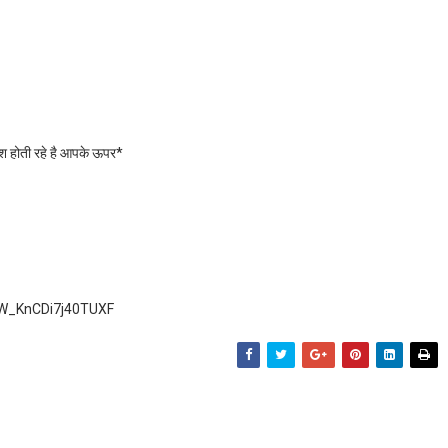
रिश होती रहे है आपके ऊपर*
AW_KnCDi7j40TUXF